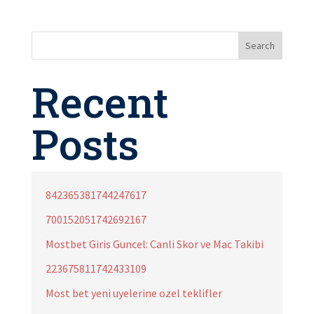
Search
Recent
Posts
842365381744247617
700152051742692167
Mostbet Giris Guncel: Canli Skor ve Mac Takibi
223675811742433109
Most bet yeni uyelerine ozel teklifler