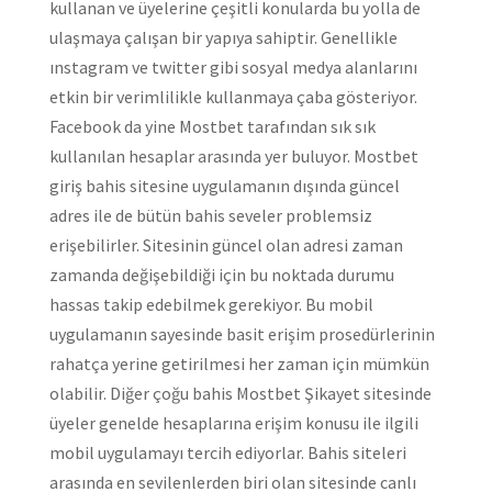
kullanan ve üyelerine çeşitli konularda bu yolla de
ulaşmaya çalışan bir yapıya sahiptir. Genellikle
ınstagram ve twitter gibi sosyal medya alanlarını
etkin bir verimlilikle kullanmaya çaba gösteriyor.
Facebook da yine Mostbet tarafından sık sık
kullanılan hesaplar arasında yer buluyor. Mostbet
giriş bahis sitesine uygulamanın dışında güncel
adres ile de bütün bahis seveler problemsiz
erişebilirler. Sitesinin güncel olan adresi zaman
zamanda değişebildiği için bu noktada durumu
hassas takip edebilmek gerekiyor. Bu mobil
uygulamanın sayesinde basit erişim prosedürlerinin
rahatça yerine getirilmesi her zaman için mümkün
olabilir. Diğer çoğu bahis Mostbet Şikayet sitesinde
üyeler genelde hesaplarına erişim konusu ile ilgili
mobil uygulamayı tercih ediyorlar. Bahis siteleri
arasında en sevilenlerden biri olan sitesinde canlı