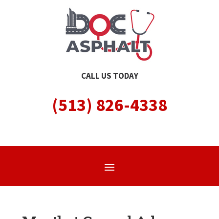
CALL US TODAY
(
513
)
826-4338