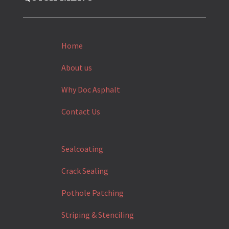
Home
About us
Why Doc Asphalt
Contact Us
Sealcoating
Crack Sealing
Pothole Patching
Striping & Stenciling