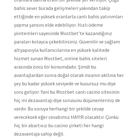
bahis sever burada gelişmeleri yakından takip
ettiğinde en yüksek oranlarla canlı bahis yatırımları
yapma şansını elde edebiliyor. Hızlı ödeme
yöntemleri sayesinde Mostbet’te kazandığınız
paraları kolayca çekebilirsiniz. Güvenilir ve sağlam
altyapısıyla kullanıcılarına en yüksek kalitede
hizmet sunan Mostbet, online bahis siteleri
arasında öncü bir konumdadır. Şimdi bu
avantajlardan sonra doğal olarak insanın akllına her
şey bu kadar yüksek seviyede ve kusursuz mu diye
soru geliyor. Yani bu Mostbet canlı casino sitesinin
hiç mi dezavantajı diye sorusunu düşünenleriniz de
vardır. Bu soruya herhangi bir şekilde cevap
vereceksek eğer cevabımız HAYIR olacaktır. Çünkü
hiç bir abartısız bu casino şirketi her hangi
dezavantaja sahip değil.