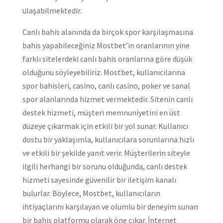
ulaşabilmektedir.
Canlı bahis alanında da birçok spor karşılaşmasına
bahis yapabileceğiniz Mostbet’in oranlarının yine
farklı sitelerdeki canlı bahis oranlarına göre düşük
olduğunu söyleyebiliriz. Mostbet, kullanıcılarına
spor bahisleri, casino, canlı casino, poker ve sanal
spor alanlarında hizmet vermektedir. Sitenin canlı
destek hizmeti, müşteri memnuniyetini en üst
düzeye çıkarmak için etkili bir yol sunar. Kullanıcı
dostu bir yaklaşımla, kullanıcılara sorunlarına hızlı
ve etkili bir şekilde yanıt verir. Müşterilerin siteyle
ilgili herhangi bir sorunu olduğunda, canlı destek
hizmeti sayesinde güvenilir bir iletişim kanalı
bulurlar. Böylece, Mostbet, kullanıcıların
ihtiyaçlarını karşılayan ve olumlu bir deneyim sunan
bir bahis platformu olarak öne çıkar. İnternet