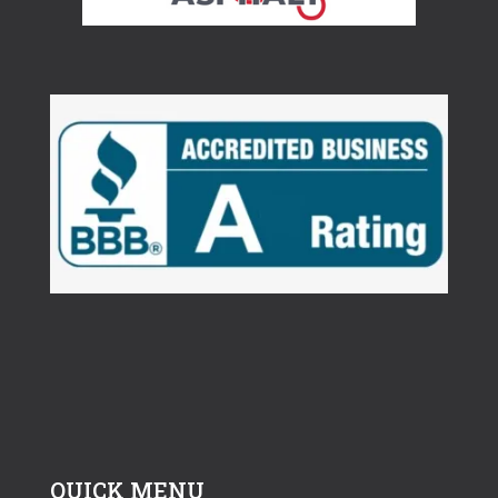
QUICK MENU