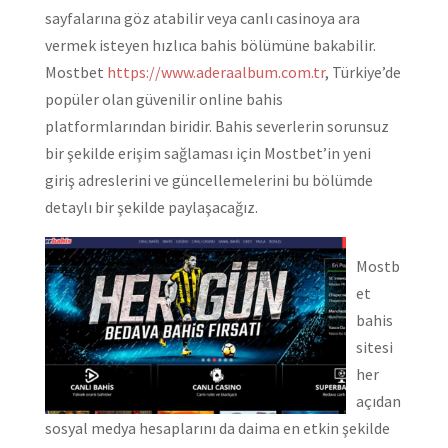
sayfalarına göz atabilir veya canlı casinoya ara
vermek isteyen hızlıca bahis bölümüne bakabilir.
Mostbet
https://www.aderaalbum.com.tr
, Türkiye’de
popüler olan güvenilir online bahis
platformlarından biridir. Bahis severlerin sorunsuz
bir şekilde erişim sağlaması için Mostbet’in yeni
giriş adreslerini ve güncellemelerini bu bölümde
detaylı bir şekilde paylaşacağız.
Mostb
et
bahis
sitesi
her
açıdan
sosyal medya hesaplarını da daima en etkin şekilde