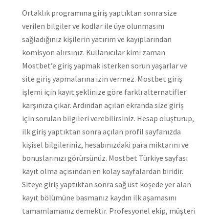
Ortaklık programına giriş yaptıktan sonra size
verilen bilgiler ve kodlar ile üye olunmasını
sağladığınız kişilerin yatırım ve kayıplarından
komisyon alırsınız. Kullanıcılar kimi zaman
Mostbet’e giriş yapmak isterken sorun yaşarlar ve
site giriş yapmalarına izin vermez. Mostbet giriş
işlemi için kayıt şeklinize göre farklı alternatifler
karşınıza çıkar. Ardından açılan ekranda size giriş
için sorulan bilgileri verebilirsiniz. Hesap oluşturup,
ilk giriş yaptıktan sonra açılan profil sayfanızda
kişisel bilgileriniz, hesabınızdaki para miktarını ve
bonuslarınızı görürsünüz. Mostbet Türkiye sayfası
kayıt olma açısından en kolay sayfalardan biridir.
Siteye giriş yaptıktan sonra sağ üst köşede yer alan
kayıt bölümüne basmanız kaydın ilk aşamasını
tamamlamanız demektir. Profesyonel ekip, müşteri